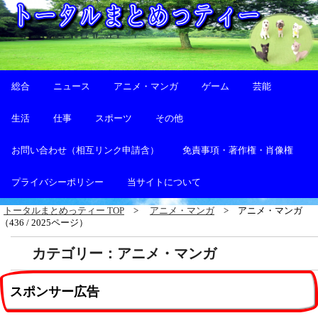
総合
ニュース
アニメ・マンガ
ゲーム
芸能
生活
仕事
スポーツ
その他
お問い合わせ（相互リンク申請含）
免責事項・著作権・肖像権
プライバシーポリシー
当サイトについて
トータルまとめっティー TOP
アニメ・マンガ
アニメ・マンガ
（436 / 2025ページ）
カテゴリー：アニメ・マンガ
スポンサー広告