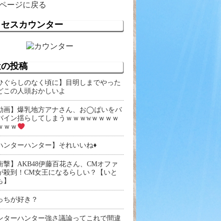
ページに戻る
クセスカウンター
近の投稿
ひぐらしのなく頃に】目明しまでやった
どこの人頭おかしいよ
動画】爆乳地方アナさん、お◯ぱいをバ
バイン揺らしてしまうｗｗｗwｗｗｗｗ
ｗｗｗ
ハンターハンター】それいいね♦
衝撃】AKB48伊藤百花さん、CMオファ
が殺到！CM女王になるらしい？【いと
も】
っちが好き？
ンターハンター強さ議論ってこれで間違