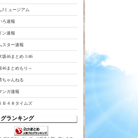
んJミュージアム
いろ速報
イン速報
ムスター速報
坂46まとめ 1/46
坂46まとめもり～
業ちゃんねる
マンガ速報
ＫＢ４８タイムズ
ログランキング