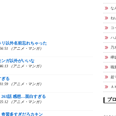
な
ね
コ
ハ
ネリ以外名前忘れちゃった
乃木
0:56:51 （アニメ・マンガ）
欅
モンガ以外がいいな
0:46:13 （アニメ・マンガ）
職
超
すぎる
0:31:59 （アニメ・マンガ）
Ａ
263話 感想…面白すぎる
ブ
0:25:12 （アニメ・マンガ）
】奇習多すぎだろカキン