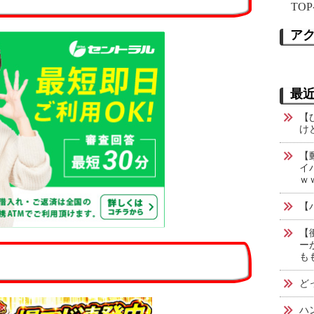
TOP
ア
最
【
け
【
イ
ｗ
【
【
ー
も
ど
ハ