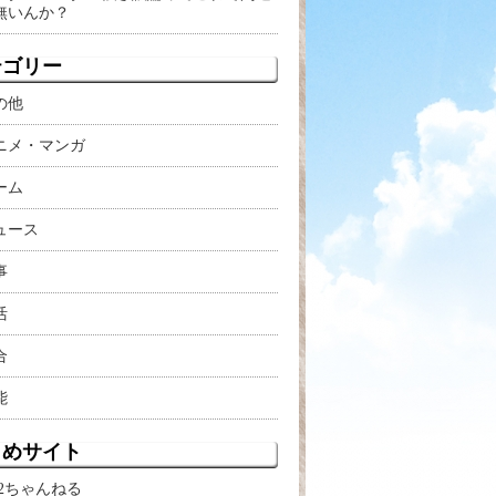
無いんか？
テゴリー
の他
ニメ・マンガ
ーム
ュース
事
活
合
能
とめサイト
X2ちゃんねる