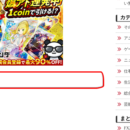
い
カ
そ
ア
ゲ
ニ
仕
生
総
芸
ま
F