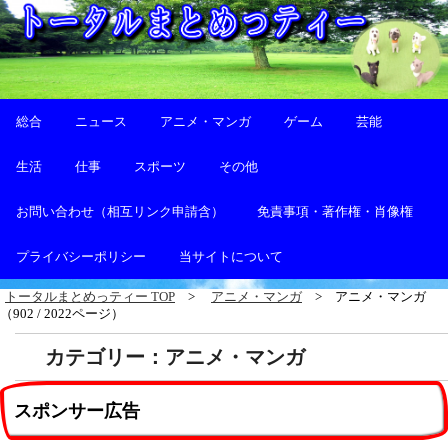
総合
ニュース
アニメ・マンガ
ゲーム
芸能
生活
仕事
スポーツ
その他
お問い合わせ（相互リンク申請含）
免責事項・著作権・肖像権
プライバシーポリシー
当サイトについて
トータルまとめっティー TOP
アニメ・マンガ
アニメ・マンガ
（902 / 2022ページ）
カテゴリー：アニメ・マンガ
スポンサー広告