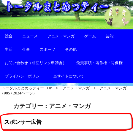
総合
ニュース
アニメ・マンガ
ゲーム
芸能
生活
仕事
スポーツ
その他
お問い合わせ（相互リンク申請含）
免責事項・著作権・肖像権
プライバシーポリシー
当サイトについて
トータルまとめっティー TOP
アニメ・マンガ
アニメ・マンガ
（985 / 2024ページ）
カテゴリー：アニメ・マンガ
スポンサー広告