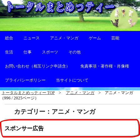
総合
ニュース
アニメ・マンガ
ゲーム
芸能
生活
仕事
スポーツ
その他
お問い合わせ（相互リンク申請含）
免責事項・著作権・肖像権
プライバシーポリシー
当サイトについて
トータルまとめっティー TOP
アニメ・マンガ
アニメ・マンガ
（996 / 2025ページ）
カテゴリー：アニメ・マンガ
スポンサー広告