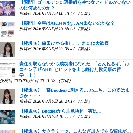
【質問】ゴールデンに冠番組を持つ女アイドルがいない
のは何故なのか？
投稿日 2026年8月7日 06:18:47 （芸能）
【疑問】今年はAKB48は@JAM出ないのかな？
投稿日 2026年8月6日 23:56:09 （芸能）
【櫻坂46】森田ひかる推し、これには大歓喜
投稿日 2026年8月6日 22:05:47 （芸能）
責任を取らないから成功者になれた…｢とんねるず｣｢お
ニャン子｣｢AKB｣とヒットを出し続けた秋元康の哲
学！！！
投稿日 2026年8月6日 20:41:52 （芸能）
【櫻坂46】一部Buddiesに刺さる… わこち、この姿はま
さか・・・
投稿日 2026年8月6日 20:24:17 （芸能）
【櫻坂46】Buddiesから注意喚起←実は…
投稿日 2026年8月6日 18:11:27 （芸能）
【櫻坂46】サクラミーツ、こんなぎ加入である変化が…