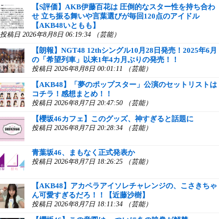
【S評価】AKB伊藤百花は 圧倒的なスター性を持ち合わ
せ 立ち振る舞いや言葉選びが毎回120点のアイドル
【AKB48いともも】
投稿日 2026年8月8日 06:19:34 （芸能）
【朗報】NGT48 12thシングル10月28日発売！2025年6月
の「希望列車」以来1年4カ月ぶりの発売！！
投稿日 2026年8月8日 00:01:11 （芸能）
【AKB48】「夢のポップスター」公演のセットリストは
コチラ！感想まとめ！！
投稿日 2026年8月7日 20:47:50 （芸能）
【櫻坂46カフェ】このグッズ、神すぎると話題に
投稿日 2026年8月7日 20:28:34 （芸能）
青葉坂46、まもなく正式発表か
投稿日 2026年8月7日 18:26:25 （芸能）
【AKB48】アカペラアイソレチャレンジの、こさきちゃ
ん可愛すぎるだろ！！【近藤沙樹】
投稿日 2026年8月7日 18:11:34 （芸能）