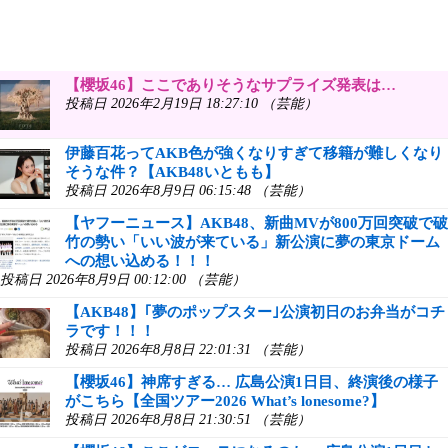
【櫻坂46】ここでありそうなサプライズ発表は…
投稿日 2026年2月19日 18:27:10 （芸能）
伊藤百花ってAKB色が強くなりすぎて移籍が難しくなり
そうな件？【AKB48いともも】
投稿日 2026年8月9日 06:15:48 （芸能）
【ヤフーニュース】AKB48、新曲MVが800万回突破で破
竹の勢い「いい波が来ている」新公演に夢の東京ドーム
への想い込める！！！
投稿日 2026年8月9日 00:12:00 （芸能）
【AKB48】｢夢のポップスター｣公演初日のお弁当がコチ
ラです！！！
投稿日 2026年8月8日 22:01:31 （芸能）
【櫻坂46】神席すぎる… 広島公演1日目、終演後の様子
がこちら【全国ツアー2026 What’s lonesome?】
投稿日 2026年8月8日 21:30:51 （芸能）