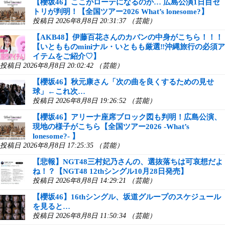
【櫻坂46】ここがローテになるのか… 広島公演1日目セ
トリが判明！【全国ツアー2026 What’s lonesome?】
投稿日 2026年8月8日 20:31:37 （芸能）
【AKB48】伊藤百花さんのカバンの中身がこちら！！！
【いともものminiナル・いともも厳選‼︎沖縄旅行の必須ア
イテムをご紹介♡】
投稿日 2026年8月8日 20:02:42 （芸能）
【櫻坂46】秋元康さん「次の曲を良くするための見せ
球」←これ次…
投稿日 2026年8月8日 19:26:52 （芸能）
【櫻坂46】アリーナ座席ブロック図も判明！広島公演、
現地の様子がこちら【全国ツアー2026 -What’s
lonesome?- 】
投稿日 2026年8月8日 17:25:35 （芸能）
【悲報】NGT48三村妃乃さんの、選抜落ちは可哀想だよ
ね！？【NGT48 12thシングル10月28日発売】
投稿日 2026年8月8日 14:29:21 （芸能）
【櫻坂46】16thシングル、坂道グループのスケジュール
を見ると…
投稿日 2026年8月8日 11:50:34 （芸能）