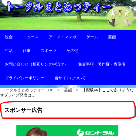
総合
ニュース
アニメ・マンガ
ゲーム
芸能
生活
仕事
スポーツ
その他
お問い合わせ（相互リンク申請含）
免責事項・著作権・肖像権
プライバシーポリシー
当サイトについて
トータルまとめっティー TOP
芸能
【櫻坂46】ここでありそうな
サプライズ発表は…
スポンサー広告