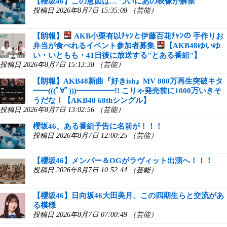
【櫻坂46】この意図は… ついにあの映像が解禁
投稿日 2026年8月7日 15:35:08 （芸能）
【朗報】
AKB小栗有以ﾁｬﾝと伊藤百花ﾁｬﾝの 手作りお
弁当が食べれるイベント参加者募集
【AKB48ゆいゆ
い・いともも・41日後に放送する"とある番組"】
投稿日 2026年8月7日 15:13:38 （芸能）
【朗報】AKB48新曲『好きish』MV 800万再生突破キタ
━━(((ﾟ∀ﾟ)))━━━━━!! こりゃ発売前に1000万いきそ
うだな！【AKB48 68thシングル】
投稿日 2026年8月7日 13:02:56 （芸能）
櫻坂46、ある番組予告に名前が！！！
投稿日 2026年8月7日 12:00:25 （芸能）
【櫻坂46】メンバー＆OGがラヴィット出演へ！！！
投稿日 2026年8月7日 10:52:44 （芸能）
【櫻坂46】日向坂46大田美月、この四期生らと交流があ
る模様
投稿日 2026年8月7日 07:00:49 （芸能）