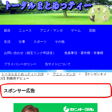
総合
ニュース
アニメ・マンガ
ゲーム
芸能
生活
仕事
スポーツ
その他
お問い合わせ（相互リンク申請含）
免責事項・著作権・肖像権
プライバシーポリシー
当サイトについて
トータルまとめっティー TOP
アニメ・マンガ
【ケンガンオメ
ガ】刑務所デビュー
スポンサー広告